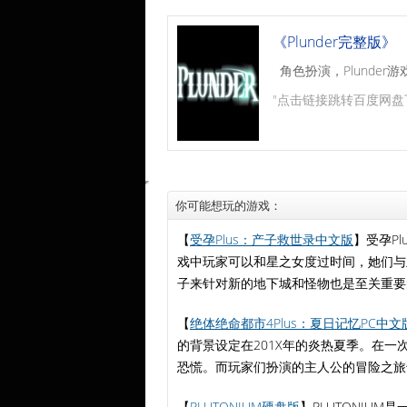
《Plunder完整版》
角色扮演，Plunder游
"点击链接跳转百度网盘
你可能想玩的游戏：
【
受孕Plus：产子救世录中文版
】受孕Pl
戏中玩家可以和星之女度过时间，她们与
子来针对新的地下城和怪物也是至关重要
【
绝体绝命都市4Plus：夏日记忆PC中文
的背景设定在201X年的炎热夏季。在
恐慌。而玩家们扮演的主人公的冒险之旅
【
PLUTONIUM硬盘版
】PLUTONIUM