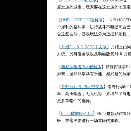
度发达的城市，玩家要在这发达的地区发
【
UNPLUGGEDPC破解版
】UNPLUG
个犀利的格斗家，进行战斗不断提高自己
合这些技能，游戏玩法分为近战和远程，
【
月姬PLUS-DISCPC中文版
】月姬是由同
系统。另有漫画版以及动画版真月谭 月
【
箱庭探险者Plus破解版
】箱庭探险者P
游戏，游戏非常具有乐趣，感兴趣的玩家
【
荒野行动PC Plus中文版
】荒野行动PC
车、高压锅盖，无人机等。并增加了有趣
更多策略性的选择。
【
Pluck破解版v1.00
】Pluck是款动
验，在这里要进行一场冒险的旅程。