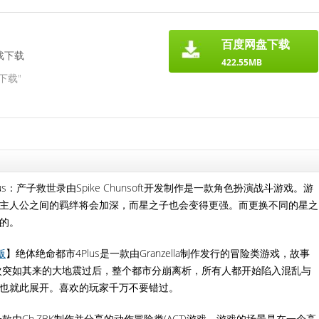
百度网盘下载
戏下载
422.55MB
下载"
us：产子救世录由Spike Chunsoft开发制作是一款角色扮演战斗游戏。游
主人公之间的羁绊将会加深，而星之子也会变得更强。而更换不同的星之
的。
版
】绝体绝命都市4Plus是一款由Granzella制作发行的冒险类游戏，故事
一次突如其来的大地震过后，整个都市分崩离析，所有人都开始陷入混乱与
也就此展开。喜欢的玩家千万不要错过。
是一款由Ch.ZBK制作并分享的动作冒险类(ACT)游戏，游戏的场景是在一个高