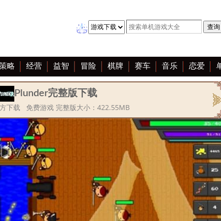
策略
经营
益智
冒险
棋牌
赛车
音乐
恋爱
Plunder完整版下载
r官方下载 免费游戏 完整版大小：422.55MB