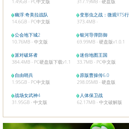
1.49GB - PC中文版
317.19MB - 硬盘版
幽浮:奇美拉战队
变形虫之战：微观RTS行
14.6GB - PC中文版
373.4MB -
动
公会地下城2
银河导弹防御
10.76MB - 中文版
69.99MB - 硬盘版v1.0.1
派对破坏者
迷你地图王国
384.4MB - PC硬盘版下载v1.1
33.7MB - PC中文版
集成音乐包
自由哨兵
原版曹操传6.0
1.95GB - PC中文版
298.05MB - 硬盘版
战场女武神4
人体保卫战
31.95GB - 中文版
62.17MB - 中文破解版