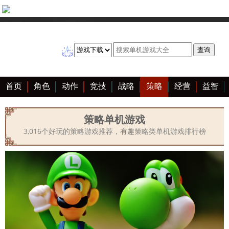
首页
角色
动作
竞技
战略
策略
经营
益智
冒险
棋牌
赛车
音乐
恋爱
单机
大全
策略单机游戏
3,016个好玩的策略游戏推荐，有趣策略类单机游戏排行榜