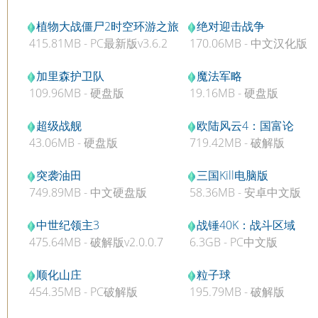
植物大战僵尸2时空环游之旅
绝对迎击战争
415.81MB - PC最新版v3.6.2
170.06MB - 中文汉化版
TAT版
加里森护卫队
魔法军略
109.96MB - 硬盘版
19.16MB - 硬盘版
超级战舰
欧陆风云4：国富论
43.06MB - 硬盘版
719.42MB - 破解版
突袭油田
三国Kill电脑版
749.89MB - 中文硬盘版
58.36MB - 安卓中文版
v4.3.1
中世纪领主3
战锤40K：战斗区域
475.64MB - 破解版v2.0.0.7
6.3GB - PC中文版
顺化山庄
粒子球
454.35MB - PC破解版
195.79MB - 破解版