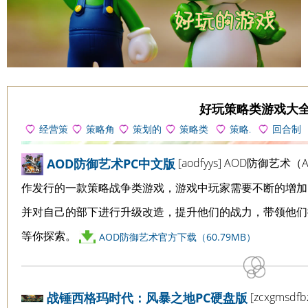
好玩策略类游戏大
经营策
策略角
策划的
策略类
策略.
回合制
略
色扮演
爱
卡牌游戏
独立.调查
策略
[aodfyys] AOD防御艺术（AO
AOD防御艺术PC中文版
作发行的一款策略战争类游戏，游戏中玩家需要不断的增加
并对自己的部下进行升级改造，提升他们的战力，带领他们
等你探索。
AOD防御艺术官方下载（60.79MB）
[zcxgmsd
战锤西格玛时代：风暴之地PC硬盘版