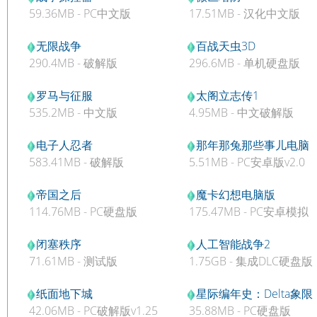
59.36MB - PC中文版
17.51MB - 汉化中文版
无限战争
百战天虫3D
290.4MB - 破解版
296.6MB - 单机硬盘版
罗马与征服
太阁立志传1
535.2MB - 中文版
4.95MB - 中文破解版
电子人忍者
那年那兔那些事儿电脑
583.41MB - 破解版
5.51MB - PC安卓版v2.0
版
帝国之后
魔卡幻想电脑版
114.76MB - PC硬盘版
175.47MB - PC安卓模拟
器版v1.8.1
闭塞秩序
人工智能战争2
71.61MB - 测试版
1.75GB - 集成DLC硬盘版
v4.001
纸面地下城
星际编年史：Delta象限
42.06MB - PC破解版v1.25
35.88MB - PC硬盘版