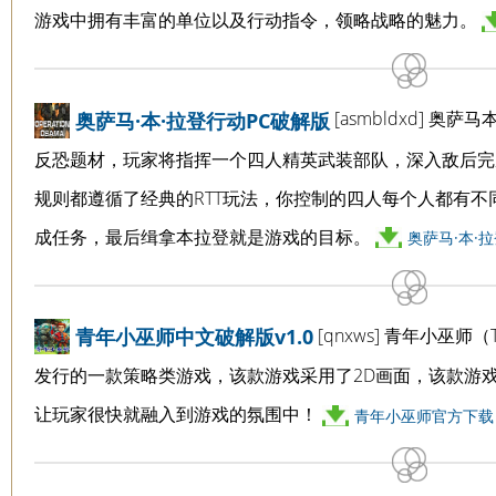
游戏中拥有丰富的单位以及行动指令，领略战略的魅力。
[asmbldxd] 
奥萨马·本·拉登行动PC破解版
反恐题材，玩家将指挥一个四人精英武装部队，深入敌后完
规则都遵循了经典的RTT玩法，你控制的四人每个人都有
成任务，最后缉拿本拉登就是游戏的目标。
奥萨马·本·拉
[qnxws] 青年小巫师（The
青年小巫师中文破解版v1.0
发行的一款策略类游戏，该款游戏采用了2D画面，该款游
让玩家很快就融入到游戏的氛围中！
青年小巫师官方下载（4