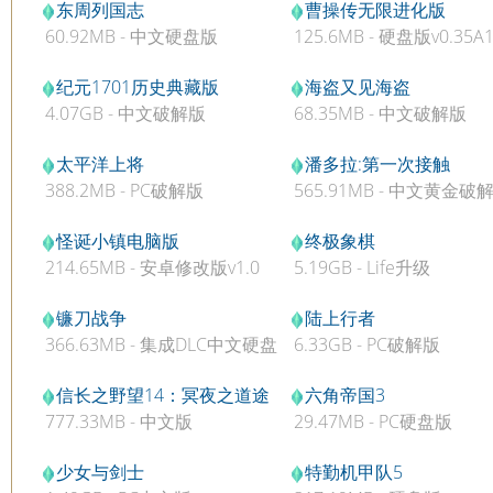
东周列国志
曹操传无限进化版
60.92MB - 中文硬盘版
125.6MB - 硬盘版v0.35A
纪元1701历史典藏版
海盗又见海盗
4.07GB - 中文破解版
68.35MB - 中文破解版
太平洋上将
潘多拉:第一次接触
388.2MB - PC破解版
565.91MB - 中文黄金破
版
怪诞小镇电脑版
终极象棋
214.65MB - 安卓修改版v1.0
5.19GB - Life升级
镰刀战争
陆上行者
366.63MB - 集成DLC中文硬盘
6.33GB - PC破解版
版v1.7.06
信长之野望14：冥夜之道途
六角帝国3
777.33MB - 中文版
29.47MB - PC硬盘版
少女与剑士
特勤机甲队5