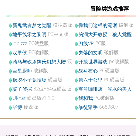
冒险类游戏推荐
模拟器版
破解版
新鬼武者梦之觉醒
像我们这样的流氓
v1.01
PC中文版
地平线零之黎明
脑洞大开教授：狼人觉醒
PC硬盘版
PC版
Idolzzz
刀线VR
PC破解版
破解版
汉堡侠
失落的文明
汉
pc破解版
骑马与砍杀饶氏幻想大陆
开放世界游戏
化版v1.2
破解版
PC硬盘版
巨星厨师
战斗核心
硬盘版
PC硬盘版
橡胶小子竞技场
第六十公里
32位+64位硬盘版
骗子侦探
零号咖啡店：溺水的美人
破解版
鱼
硬盘版v1.1.0
PC破解版
Ukhar
我和我
硬盘版
6689807
毕博
暴徒猎手