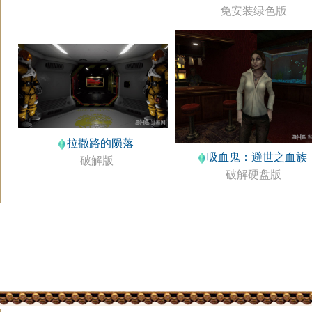
免安装绿色版
拉撒路的陨落
吸血鬼：避世之血族
破解版
破解硬盘版