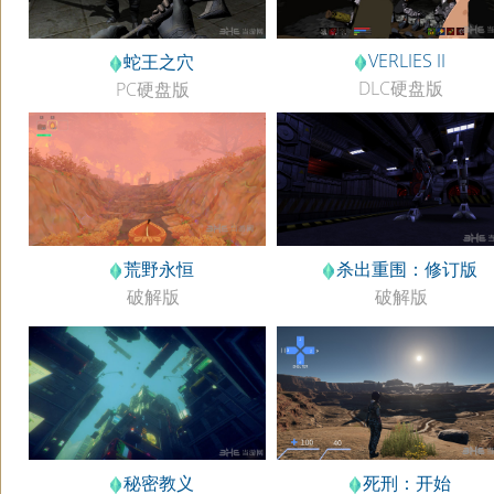
VERLIES II
蛇王之穴
DLC硬盘版
PC硬盘版
荒野永恒
杀出重围：修订版
破解版
破解版
秘密教义
死刑：开始