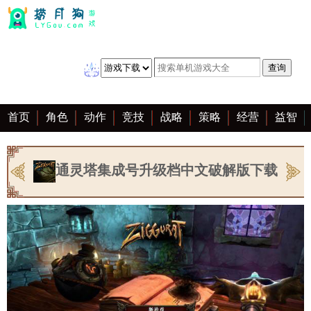
首页
角色
动作
竞技
战略
策略
经营
益智
冒险
棋牌
赛车
音乐
恋爱
单机
大全
通灵塔集成号升级档中文破解版下载