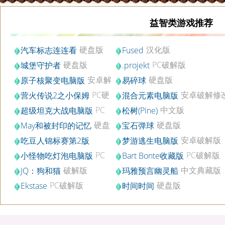
益智类游戏推荐
硬盘版
汉化版
汽车标志连连看
Fused
硬盘版
PC破解版
城堡守护者
.projekt
安卓解
硬盘版
原子核聚变电脑版
易碎球
锁版v1.1
PC硬
安卓破解修
营火传说2之小保姆
混合元素电脑版
盘版
金币版v2.0.0
PC
中文版
超级坦克大战电脑版
松树(Pine)
完整版v2.0
硬盘
硬盘版
May和被封印的记忆
宝石弹球
版
安卓破解版
吃豆人锦标赛第2版
梦游逃生电脑版
v1.0.3
PC
PC破解版
小怪物吃灯泡电脑版
Bart Bonte收藏版
安卓版v1.2.3
破解版
中文典藏版
JQ：狗和猫
玛雅预言幽灵船
PC破解版
硬盘版
Ekstase
时间时间