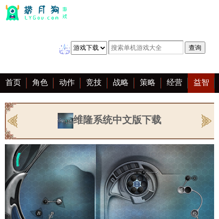
首页
角色
动作
竞技
战略
策略
经营
益智
冒险
棋牌
赛车
音乐
恋爱
单机
大全
维隆系统中文版下载