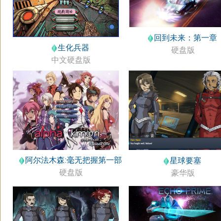
回到未来：第一章
生化兵器
硬盘版
中文硬盘版
阿尔法木森:毫无把握第一部
星球要塞
硬盘版
豪华版