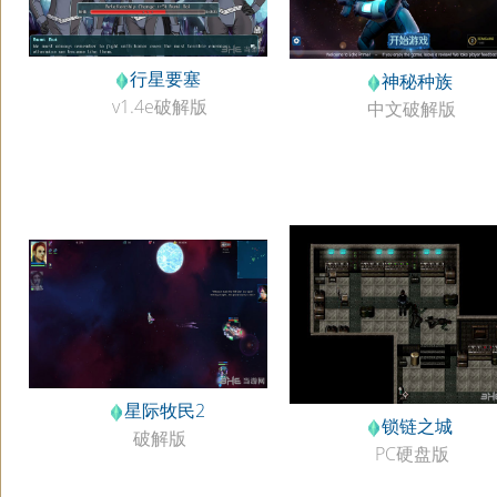
行星要塞
神秘种族
v1.4e破解版
中文破解版
星际牧民2
锁链之城
破解版
PC硬盘版