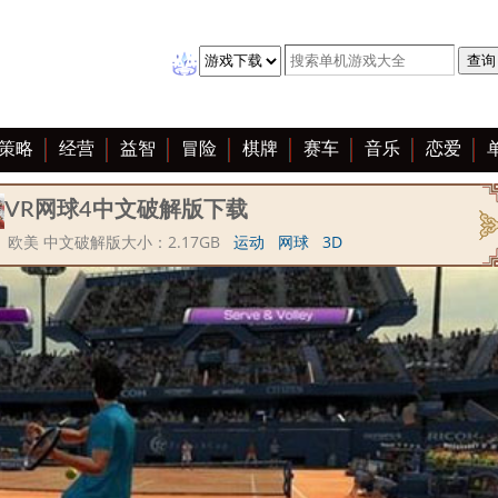
策略
经营
益智
冒险
棋牌
赛车
音乐
恋爱
VR网球4中文破解版下载
 欧美 中文破解版大小：2.17GB
运动
网球
3D