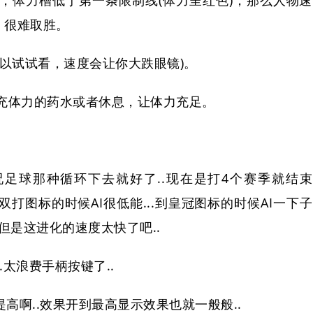
，体力槽低于第一条限制线(体力呈红色)，那么人物速
，很难取胜。
以试试看，速度会让你大跌眼镜)。
充体力的药水或者休息，让体力充足。
况足球那种循环下去就好了..现在是打4个赛季就结束
..单双打图标的时候AI很低能...到皇冠图标的时候AI一下子
.但是这进化的速度太快了吧..
..太浪费手柄按键了..
提高啊..效果开到最高显示效果也就一般般..