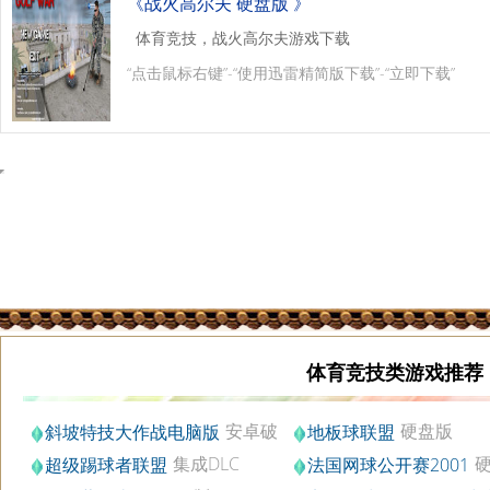
《战火高尔夫 硬盘版 》
体育竞技，战火高尔夫游戏下载
“点击鼠标右键”-“使用迅雷精简版下载”-“立即下载”
体育竞技类游戏推荐
安卓破
硬盘版
斜坡特技大作战电脑版
地板球联盟
解修改金币版v1.3
集成DLC
超级踢球者联盟
法国网球公开赛2001