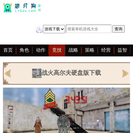
首页
角色
动作
竞技
战略
策略
经营
益智
冒险
棋牌
赛车
音乐
恋爱
单机
大全
战火高尔夫硬盘版下载