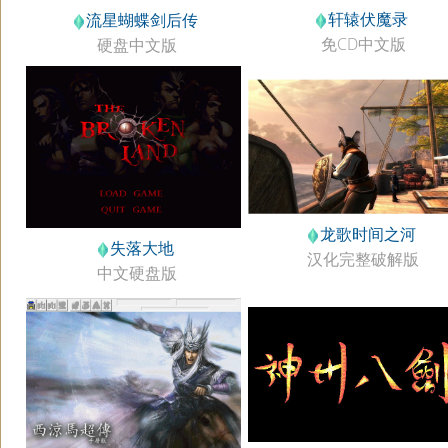
轩辕伏魔录
流星蝴蝶剑后传
免CD中文版
硬盘中文版
龙歌时间之河
失落大地
汉化完整破解版
中文硬盘版