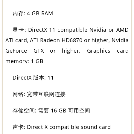
内存: 4 GB RAM
显卡: DirectX 11 compatible Nvidia or AMD
ATI card, ATI Radeon HD6870 or higher, Nvidia
GeForce GTX or higher. Graphics card
memory: 1 GB
DirectX 版本: 11
网络: 宽带互联网连接
存储空间: 需要 16 GB 可用空间
声卡: Direct X compatible sound card