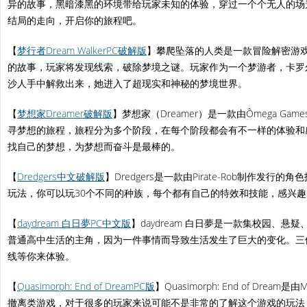
异的故事，黑暗漆黑的环境带给玩家未知的体验，穿过一个个无人的场
结局的走向，开启你的旅程吧。
【
梦行者Dream WalkerPC破解版
】攀爬坠落的人类是一款冒险解密游
的故事，玩家将发现线索，破除梦境之谜。玩家作为一个梦游者，卡罗
沙人手中解救出来，她进入了超现实和神秘的梦境世界。
【
梦想家Dreamer破解版
】梦想家（Dreamer）是一款由Ômega G
寻梦想的旅程，旅程分为多个阶段，在每个阶段都会有不一样的体验和
找自己的梦想，为梦想而奋斗是最棒的。
【
Dredgers中文破解版
】Dredgers是一款由Pirate-Rob制作发行的角
玩法，你可以玩30个不同的种族，每个都有自己的特效和技能，感兴
【
daydream 白日夢PC中文版
】daydream 白日夢是一款集校园、悬
普通高中生活的主角，因为一件事情而导致生活发生了巨大的变化。三
线等你来体验。
【
Quasimorph: End of DreamPC版
】Quasimorph: End of Drea
撤离类游戏，对于很多的玩家来说可能不是非常的了解这个游戏的玩法