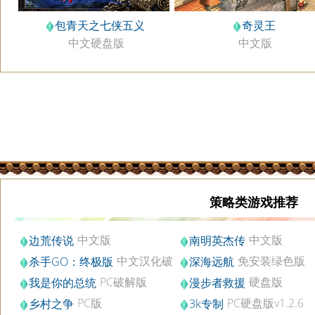
包青天之七侠五义
奇灵王
中文硬盘版
中文版
策略类游戏推荐
中文版
中文版
边荒传说
南明英杰传
中文汉化破
免安装绿色版
杀手GO：终极版
深海远航
解版
v3.4.3.10
PC破解版
硬盘版
我是你的总统
漫步者救援
PC版
PC硬盘版v1.2.6
乡村之争
3k专制