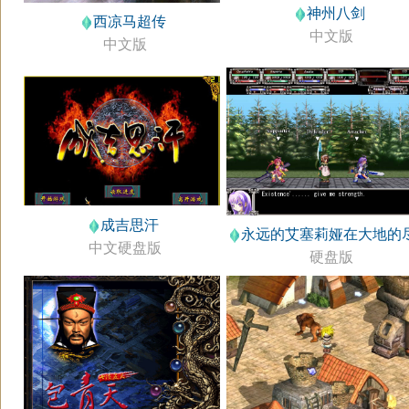
神州八剑
西凉马超传
中文版
中文版
成吉思汗
永远的艾塞莉娅在大地的
中文硬盘版
硬盘版