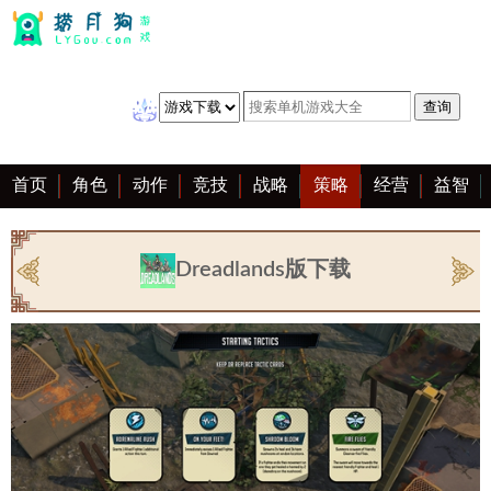
首页
角色
动作
竞技
战略
策略
经营
益智
冒险
棋牌
赛车
音乐
恋爱
单机
大全
Dreadlands版下载