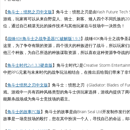
【
角斗士：愤怒之刃中文版
】角斗士：愤怒之刃是由Yash Future Tech 
游戏，玩家将可以从来自野蛮人、骑士、刺客、矮人四个不同氏族的2
位，通过自己精湛无比的操作技术与其他玩家在斗技场中一决胜负！
【
战锤40K角斗士之战争圣器PC破解版1.9.3
】战锤40K角斗士之战争
这里，为了争夺有限的资源，四个强大的种族进行了战斗，所以玩家们
他三个种族，为自己所选的种族谋取资源，所以喜欢这种资源争夺战的
【
角斗士时代2v1.3.3硬盘版
】角斗士时代2是Creative Storm Ente
中把RPG元素与未来时代的战争玩法相结合，在推出后给我们带来了
【
角斗士愤怒之刃中文版
】角斗士：愤怒之刃（Gladiator: Blades
戏。游戏中一共有四种风格类型的角斗士供玩家选择，游戏内提供了两
能厮杀战场成为角斗士竞技场的霸主。
【
角斗士的故事PC版
】角斗士的故事是由Brain Seal Ltd开发制
故事是一场竞技场的殴打，您在其中扮演一个人，寻找自己的命运，却