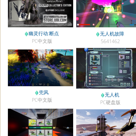
幽灵行动:断点
无人机故障
PC中文版
5641462
兜风
无人机
PC中文版
PC硬盘版