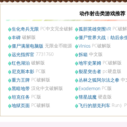
动作射击类游戏推荐
PC中文完全破解
PC破
生化奇兵无限
孤胆英雄突围VR
版v1.1.25.5165
破解版
丰碑
僵尸世界大战：劫后余
PC中文版v2.04
无限金币能源
PC破解版
僵尸满屋电脑版
Vinios
修改版
7731760
中文版
远光指挥官
拆箱
破解版
PC破解版
红色湖泊
地牢史莱姆
PC版
pc硬盘版
尼克斯本影
裂星突击者
PC破解版
中
重力王牌
丛林之狐阿尔法之拳
汉化版
汉化中文破解版
PC版
黑暗地带
Exodemon
PC版
硬盘版
坦克任务
彗星战魔
PC破解版
Run）P
地狱页面
飞行的朋克列车
硬盘版