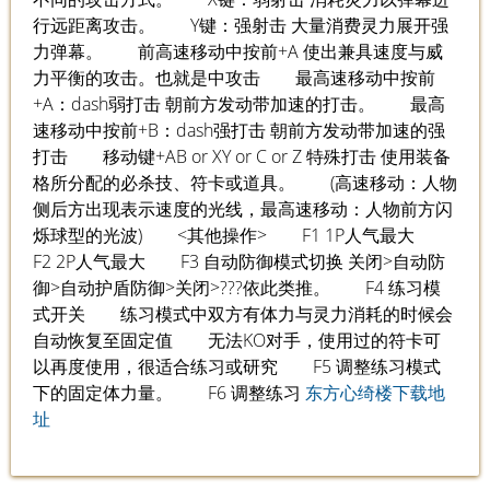
行远距离攻击。 Y键：强射击 大量消费灵力展开强
力弹幕。 前高速移动中按前+A 使出兼具速度与威
力平衡的攻击。也就是中攻击 最高速移动中按前
+A：dash弱打击 朝前方发动带加速的打击。 最高
速移动中按前+B：dash强打击 朝前方发动带加速的强
打击 移动键+AB or XY or C or Z 特殊打击 使用装备
格所分配的必杀技、符卡或道具。 (高速移动：人物
侧后方出现表示速度的光线，最高速移动：人物前方闪
烁球型的光波) <其他操作> F1 1P人气最大
F2 2P人气最大 F3 自动防御模式切换 关闭>自动防
御>自动护盾防御>关闭>???依此类推。 F4 练习模
式开关 练习模式中双方有体力与灵力消耗的时候会
自动恢复至固定值 无法KO对手，使用过的符卡可
以再度使用，很适合练习或研究 F5 调整练习模式
下的固定体力量。 F6 调整练习
东方心绮楼下载地
址