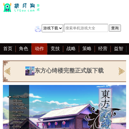
首页
角色
动作
竞技
战略
策略
经营
益智
冒险
棋牌
赛车
音乐
恋爱
单机
大全
东方心绮楼完整正式版下载