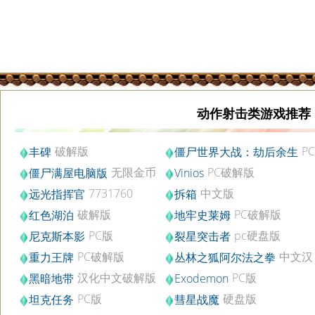
动作射击类游戏推荐
破解版
PC
丰碑
僵尸世界大战：劫后余生
中文版v2.04
无限金币
PC破解版
僵尸满屋电脑版
Vinios
能源修改版
7731760
中文版
远光指挥官
拆箱
破解版
PC破解版
红色湖泊
地牢史莱姆
PC版
pc硬盘版
尼克斯本影
裂星突击者
PC破解版
中文汉
重力王牌
丛林之狐阿尔法之拳
化版
汉化中文破解版
PC版
黑暗地带
Exodemon
PC版
硬盘版
坦克任务
彗星战魔