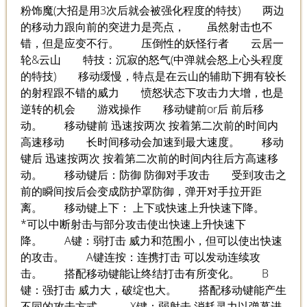
粉饰魔(大招是用3次后就会被强化程度的特技) 两边
的移动力跟向前的突进力是亮点， 虽然射击也不
错，但是应变不行。 压倒性的妖怪行者 云居一
轮&云山 特技：沉寂的怒气(中弹就会怒上心头程度
的特技) 移动缓慢，特点是在云山的辅助下拥有较长
的射程跟不错的威力 愤怒状态下攻击力大增，也是
逆转的机会 游戏操作 移动键前or后 前后移
动。 移动键前 迅速按两次 按着第二次前的时间内
高速移动 长时间移动会加速到最大速度。 移动
键后 迅速按两次 按着第二次前的时间内往后方高速移
动。 移动键后：防御 防御对手攻击 受到攻击之
前的瞬间按后会变成防护罩防御，弹开对手拉开距
离。 移动键上下： 上下或快速上升快速下降。
*可以中断射击与部分攻击使出快速上升快速下
降。 A键：弱打击 威力和范围小，但可以使出快速
的攻击。 A键连按：连携打击 可以发动连续攻
击。 搭配移动键能让终结打击有所变化。 B
键：强打击 威力大，破绽也大。 搭配移动键能产生
不同的攻击方式。 X键：弱射击 消耗灵力以弹幕进