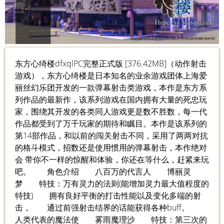
东方心绮楼dfxqlPC完整正式版 [376.42MB]（动作射击
游戏），东方心绮楼是日本知名的业余游戏团体上海爱
丽丝幻乐团开发的一款弹幕射击类游戏，本作是东方系
列作品的最新作，该系列游戏在国内拥有大量的死忠玩
家，围绕其开发的各类同人游戏更是数不胜数，每一代
作品都受到了万千玩家的期待和瞩目。本作是该系列的
第14部作品，和以前的闯关射击不同，采用了两两对抗
的格斗模式，招数还是使用惯用的弹幕射击，本作绝对
会 带你不一样的惊醒和体验，你还在等什么，赶紧来玩
吧。 角色介绍 八百万的代言人 博丽灵
梦 特技：万有灵力的法则(能增加灵力最大值程度的
特技) 拥有良好平衡的打击性能以及变化多端的射
击， 通过前强射击结界的话能获得各种buff。
人类代表的魔法使 雾雨魔理沙 特技：第三次的