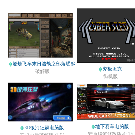
燃烧飞车末日浩劫之部落崛起
究极坦克
破解版
街机版
地下赛车电脑版
3D银河狂飙电脑版
安卓破解修改版v0.15