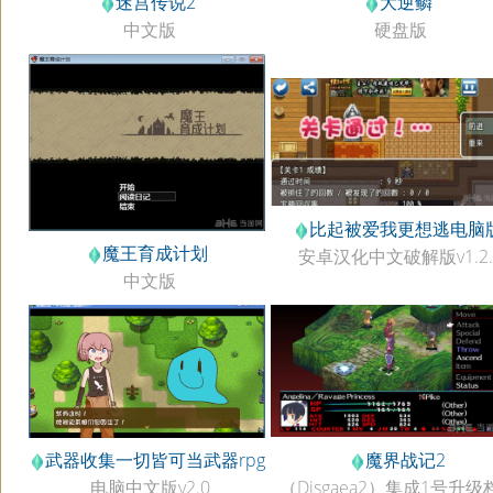
大逆鳞
迷宫传说2
硬盘版
中文版
比起被爱我更想逃电脑
魔王育成计划
安卓汉化中文破解版v1.2.
中文版
魔界战记2
武器收集一切皆可当武器rpg
（Disgaea2）集成1号升级
电脑中文版v2.0