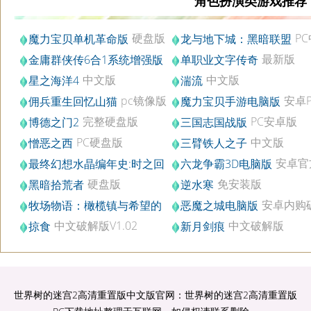
角色扮演类游戏推荐
硬盘版
P
魔力宝贝单机革命版
龙与地下城：黑暗联盟
v1.90
集成血战回声DLC
最新版
金庸群侠传6合1系统增强版
单职业文字传奇
PC中文版
2021.08.09
中文版
中文版
星之海洋4
湍流
pc镜像版
安卓
佣兵重生回忆山猫
魔力宝贝手游电脑版
v6.0.0
完整硬盘版
PC安卓版
博德之门2
三国志国战版
PC硬盘版
中文版
憎恶之西
三臂铁人之子
v1.11.11.11.1
安卓官
最终幻想水晶编年史:时之回
六龙争霸3D电脑版
汉化版
v1.1.41
声
硬盘版
免安装版
黑暗拾荒者
逆水寒
安卓内购
牧场物语：橄榄镇与希望的
恶魔之城电脑版
PC中文版
v1.7
大地
中文破解版V1.02
中文破解版
掠食
新月剑痕
世界树的迷宫2高清重置版中文版官网：世界树的迷宫2高清重置版