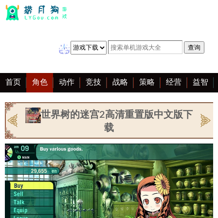
首页
角色
动作
竞技
战略
策略
经营
益智
冒险
棋牌
赛车
音乐
恋爱
单机
大全
世界树的迷宫2高清重置版中文版下
载