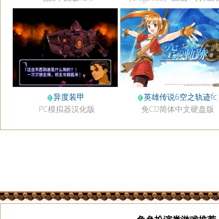
汉化版
异度装甲
英雄传说6空之轨迹fc
PC模拟器汉化版
免CD简体中文硬盘版