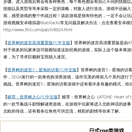
步骤。进入游戏后将会有各种角色，每个角色都会有自己不同的技能以
技能以及类型等等来采取一定的策略，对敌人进行攻击。游戏中还融入
戏，感受游戏的整个作战过程！该款游戏是很有特色的，一定不会让玩
游戏视频安卓模拟器bluestacks常见问题及解决办法：点击查看安卓模拟器blu
http://www.3h3.com/patch/8024.html
【
世界树的迷宫高清重置版PC中文版
】世界树的迷宫高清重置版是由A
对于很多的玩家来说可能都知道这款经典的游戏，实际上这个版本将游
者，为了寻求巨额财宝而踏入迷宫。
【
世界树的迷宫3：星海的访客PC中文版
】世界树的迷宫3：星海的访客（Etri
作，SEGA发行的一款角色扮演类游戏，该作完美的将前几个系列进行
挑战。世界树的迷宫3：星海的访客游戏中还有着许多有趣的模式，给
【
赎罪：世界树之心PC中文版
】赎罪：世界树之心（ATONE: Heart of the 
的一款节奏战斗剧情解谜类游戏，在游戏中玩家将进入北欧神话的故事
北欧的传说，还有着各位角色可供交流，精彩的剧情等你来了解。
日式rpg类游戏