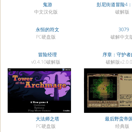
鬼游
彭尼街道冒险4
中文汉化版
破解版
永恒的符文
3079
PC硬盘版
破解中文
冒险经理
序章：守护者
v0.4.10破解版
破解版v2.0.0
大法师之塔
最后野蛮帝
PC硬盘版
经典版