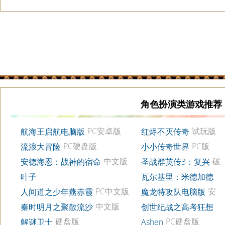
角色扮演类游戏推荐
PC安卓版
试玩版
航海王启航电脑版
红烬不灭传奇
v8.0
PC硬盘版
PC版
流浪大冒险
小小传奇世界
中文版
破
安德海恩：战神的宿命
圣战群英传3：复兴
解版
叶子
瓦尔基里：米德加德
PC破解版
之旅
PC中文版
安
人间道之少年燕赤霞
魔龙特攻队电脑版
卓无限金币版
中文版
秦时明月之聚散流沙
创世纪战之高考狂想
中文版
曲
硬盘版
PC硬盘版
解谜卫士
Ashen