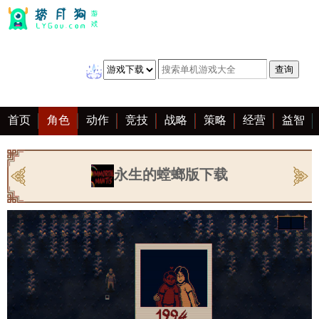
首页
角色
动作
竞技
战略
策略
经营
益智
冒险
棋牌
赛车
音乐
恋爱
单机
大全
永生的螳螂版下载