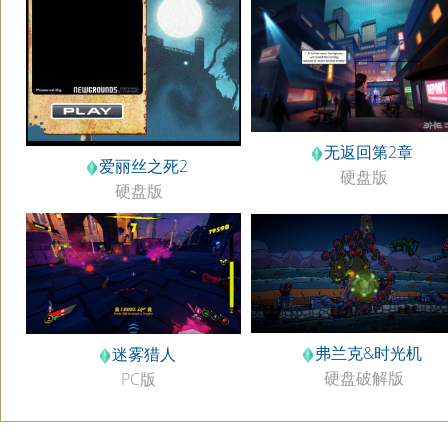
无返回第2章
爱丽丝之死2
硬盘版
硬盘版
弗兰克&时光机
迷雾猎人
硬盘破解版
PC版