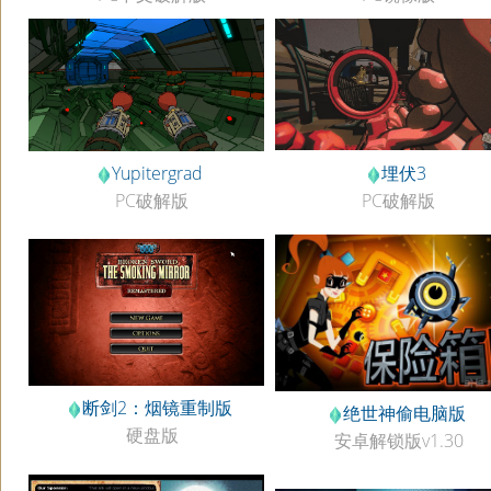
埋伏3
Yupitergrad
PC破解版
PC破解版
断剑2：烟镜重制版
绝世神偷电脑版
硬盘版
安卓解锁版v1.30