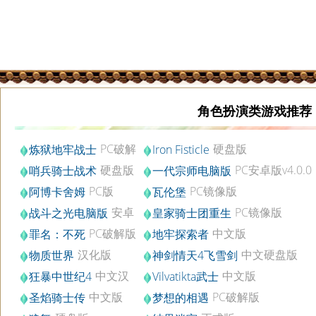
角色扮演类游戏推荐
PC破解
硬盘版
炼狱地牢战士
Iron Fisticle
版
硬盘版
PC安卓版v4.0.0
哨兵骑士战术
一代宗师电脑版
PC版
PC镜像版
阿博卡舍姆
瓦伦堡
安卓
PC镜像版
战斗之光电脑版
皇家骑士团重生
无限金币版
PC破解版
中文版
罪名：不死
地牢探索者
汉化版
中文硬盘版
物质世界
神剑情天4飞雪剑
中文汉
中文版
狂暴中世纪4
Vilvatikta武士
化Flash版
中文版
PC破解版
圣焰骑士传
梦想的相遇