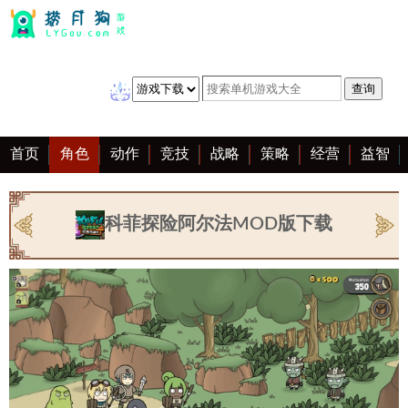
首页
角色
动作
竞技
战略
策略
经营
益智
冒险
棋牌
赛车
音乐
恋爱
单机
大全
科菲探险阿尔法MOD版下载