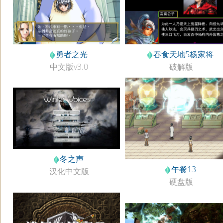
勇者之光
吞食天地5杨家将
中文版v3.0
破解版
冬之声
午餐13
汉化中文版
硬盘版