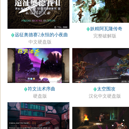
妖精阿瓦隆传奇
远征奥德赛2永恒的小夜曲
完整破解版
中文硬盘版
符文法术序曲
太空围攻
硬盘版
汉化中文硬盘版