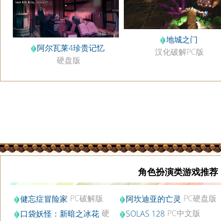
地城之门
阿尔瓦莱4珍贵记忆
汉化破解PC版
硬盘版
角色扮演类游戏推荐
PC破解版
PC硬盘版
健忘症冒险家
阿坎迪亚的亡灵
硬
PC中文版
口袋妖怪：新暗之冰花
SOLAS 128