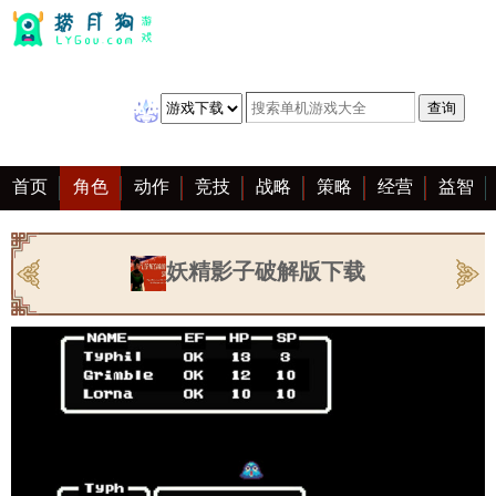
首页
角色
动作
竞技
战略
策略
经营
益智
冒险
棋牌
赛车
音乐
恋爱
单机
大全
妖精影子破解版下载