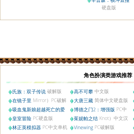
辛普森：横冲直撞
硬盘版
角色扮演类游戏推荐
破解版
中文版
氏族：双子传说
高不可攀
Mirror）PC破解
简体中文硬盘版
在镜子里
大唐三藏
版
PC中
吸血鬼新娘超越死亡的爱
博德之门2：增强版
汉化中文版
文破解版v2.5
PC硬盘版
Knot）中文汉
皇室冒险
茱妮帕之结
化版
PC中文单机
PC破解版
林正英模拟器
Vinewing