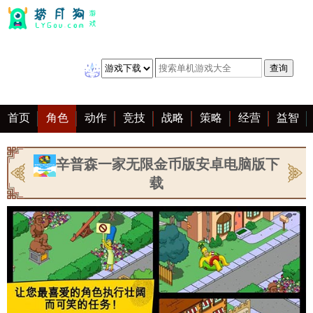
首页
角色
动作
竞技
战略
策略
经营
益智
冒险
棋牌
赛车
音乐
恋爱
单机
大全
辛普森一家无限金币版安卓电脑版下
载