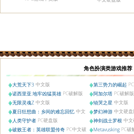
角色扮演类游戏推荐
中文版
P
大荒天下3
第三势力的崛起
解版
PC破解版
PC破解版
诺西里亚:地牢凶猛英雄
阿加尔塔
中文版
中文版
无限灵魂Z
恸哭之星
中文
中文硬盘
夏日狂想曲：乡间的难忘回忆
梦幻神游
破解版
PC硬盘版
中文
人类守护者
神剑战士罗根
盘版
PC中文破
PC破
破败王者：英雄联盟传奇
Metavusking