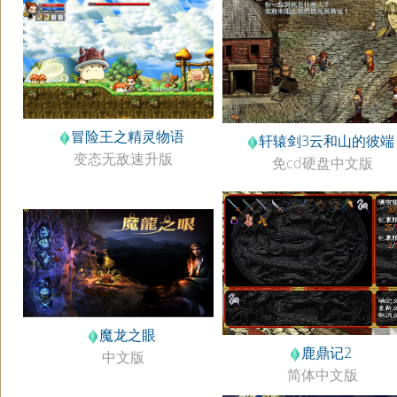
冒险王之精灵物语
轩辕剑3云和山的彼端
变态无敌速升版
免cd硬盘中文版
魔龙之眼
鹿鼎记2
中文版
简体中文版