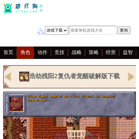
首页
角色
动作
竞技
战略
策略
经营
益智
冒险
棋牌
赛车
音乐
恋爱
单机
大全
浩劫残阳2复仇者觉醒破解版下载