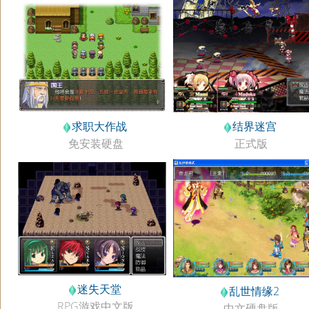
求职大作战
结界迷宫
免安装硬盘
正式版
迷失天堂
乱世情缘2
RPG游戏中文版
中文硬盘版