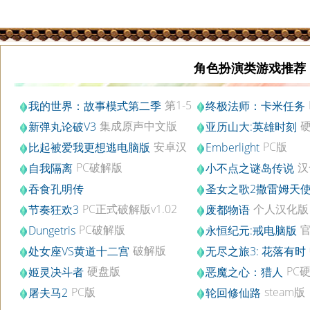
角色扮演类游戏推荐
第1-5
我的世界：故事模式第二季
终极法师：卡米任务
章PC中文破解版
盘版
集成原声中文版
新弹丸论破V3
亚历山大:英雄时刻
v1.0.1.0
版
安卓汉
PC版
比起被爱我更想逃电脑版
Emberlight
化中文破解版v1.2.1
PC破解版
汉
自我隔离
小不点之谜岛传说
文版
吞食孔明传
圣女之歌2撒雷姆天
文版
PC正式破解版v1.02
个人汉化版
节奏狂欢3
废都物语
PC破解版
Dungetris
永恒纪元:戒电脑版
PC安卓版v3.25.1
破解版
处女座VS黄道十二宫
无尽之旅3: 花落有时
硬盘版
硬盘版
PC
姬灵决斗者
恶魔之心：猎人
PC版
steam版
屠夫马2
轮回修仙路