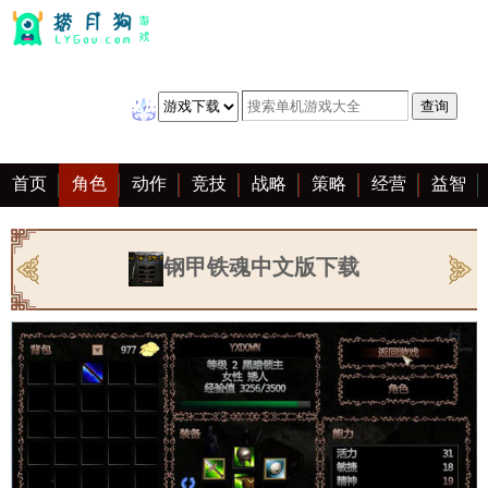
首页
角色
动作
竞技
战略
策略
经营
益智
冒险
棋牌
赛车
音乐
恋爱
单机
大全
钢甲铁魂中文版下载