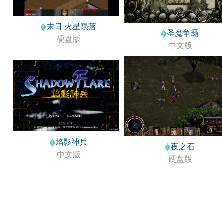
末日:火星陨落
圣魔争霸
硬盘版
中文版
焰影神兵
夜之石
中文版
硬盘版