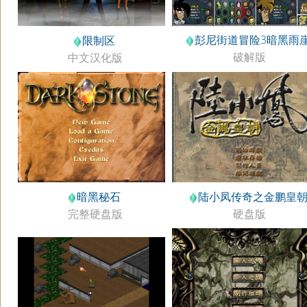
彭尼街道冒险3暗黑雨
限制区
破解版
中文汉化版
暗黑秘石
陆小凤传奇之金鹏皇
完整硬盘版
硬盘版