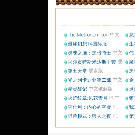
中文
The Metronomicon
龙
版
最终幻想14国际服
生
文破
中文
灵魂之脑：黑暗骑士
伟
版
版
硬
阿尔贡特斯米达斯手套
魔
盘版
硬盘版
第五天堂
黑
中文
光之阿卡迪亚第二部
金
修正版
版
中文破解版
精灵战记
灵
v1.010
PC中
火焰纹章:风花雪月
骑
文版
PC
阿什利：内心的空虚
我
破解版
PC
野兽模式：狼人之夜
第
破解版