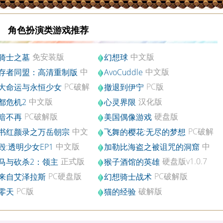
角色扮演类游戏推荐
免安装版
中文版
骑士之墓
幻想球
中
中文版
存者同盟：高清重制版
AvoCuddle
解版
PC破解
PC版
大命运与永恒少女
撤退到伊宁
中文版
汉化版
都危机2
心灵界限
PC破解版
硬盘版
暗不再
美国偶像游戏
中文
PC破解
书红颜录之万岳朝宗
飞舞的樱花:无尽的梦想
版v2.0
中文版
中
毁:透明少女EP1
加勒比海盗之被诅咒的洞窟
文汉化版
正式版
硬盘版v1.0.7
马与砍杀2：领主
猴子酒馆的英雄
PC硬盘版
PC破解版
来自艾泽拉斯
幻想骑士战术
PC版
破解版
零天
猫的经验