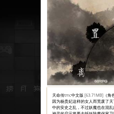
天命传tmc中文版 [63.71M
因为杨贵妃这样的女人而荒废了天
中的安史之乱，不过妖魔也在混乱
神灵的启示将要去斩妖除魔保家