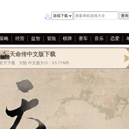
策略
经营
益智
冒险
棋牌
赛车
音乐
恋爱
天命传中文版下载
官方下载 大陆 中文版大小：63.71MB