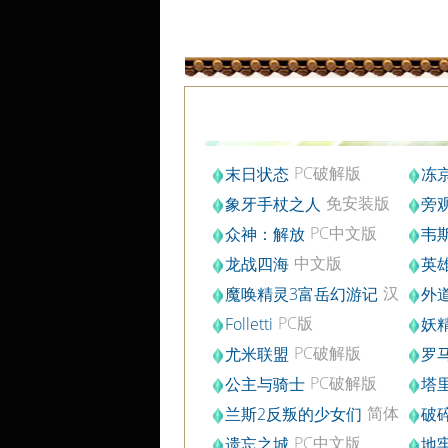
PC破解版
末日状态
冻京
免安装版
象牙手杖之人
旁
PC中文版
众神：解放
韦
DLC
中文版
龙战四海
英
汉
魔唤精灵3富岳幻游记
外
化中文版
PC版
Folletti
妖
PC破解版
尤米联盟
罗
PC破解版
公主与骑士
塔
版v1.0
简体
兰斯2反叛的少女们
破
中文重制版
PC中文版
遗忘之城
地