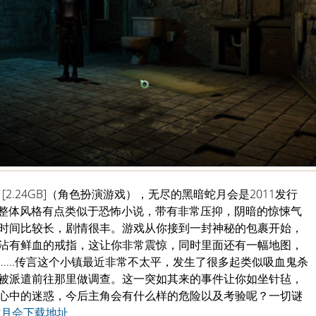
 [2.24GB]（角色扮演游戏），无尽的黑暗蛇月会是2011发行
的整体风格有点类似于恐怖小说，带有非常压抑，阴暗的惊悚气
时间比较长，剧情很丰。游戏从你接到一封神秘的包裹开始，
沾有鲜血的戒指，这让你非常震惊，同时里面还有一幅地图，
.....传言这个小镇最近非常不太平，发生了很多起类似吸血鬼杀
被派遣前往那里做调查。这一突如其来的事件让你如坐针毡，
心中的迷惑，今后主角会有什么样的危险以及考验呢？一切谜
蛇月会下载地址