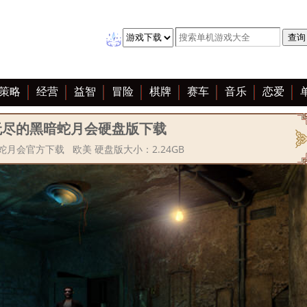
策略
经营
益智
冒险
棋牌
赛车
音乐
恋爱
无尽的黑暗蛇月会硬盘版下载
月会官方下载 欧美 硬盘版大小：2.24GB