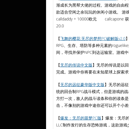
渐成长为黑帮大佬的过程。游戏的自由程
款适合空闲之余玩玩的休闲小游戏。 
calldaddy + 10000欧元 callcap
20.0
【
飞舞的樱花:无尽的梦想PC破解版v2.0
】
RPG、生存、塔防等多种元素的rogue
间，寻找并保护NPC到达运输室。游戏
【
无尽的传说中文版
】无尽的传说是以回合
完成。游戏中你将要在未知星球上探索求
【
无尽的远征豪华版中文版
】无尽的远征
统的回合制RPG战斗模式，但是游戏的
方打一次，敌人的战斗读条和你的读条是
击，不像别的游戏中途你还可以开个小差
【
爆发：无尽的噩梦PC版
】爆发：无尽的噩梦（O
LLC制作发行的生存恐怖游戏，这款游戏少