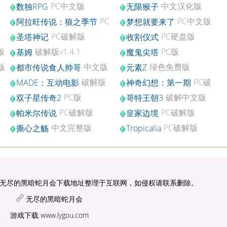
中文硬盘版
PC中文版
中文汉化版
数独RPG
无限猴子
PC
PC中文版
阿拉旺传说：狼之季节
梦想就要来了
破解版v1.087
PC破解版
PC硬盘版
圣塔神记
收割仪式
版
破解版v1.4.1
PC版
基姆
魔鬼尖塔
版
中文版
绿色免费版
都市传说食人帅哥
元素Z
破解版
PC破
MADE：互动电影
神奇幻想：第一期
解版
PC版
破解中文版
双子星传奇2
哥特王朝3
PC破解版
PC破解版
帕米尔传说
皇家边境
中文完整版
PC破解版
撕心之觞
Tropicalia
无尽的黑暗蛇月会下载地址整理于互联网，如侵权请联系删除。
无尽的黑暗蛇月会
游戏下载
www.lygou.com