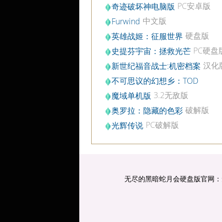
PC安卓版
奇迹破坏神电脑版
v1.21.0.0
中文版
Furwind
硬盘版
英雄战姬：征服世界
PC硬盘
史提芬宇宙：拯救光芒
汉化
新世纪福音战士:机密档案
不可思议的幻想乡：TOD
PC中文版
RELOADED
3.2无敌版
魔域单机版
破解版
奥罗拉：隐藏的色彩
PC破解版
光辉传说
无尽的黑暗蛇月会硬盘版官网：