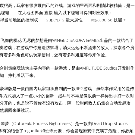
度很高，玩家有很发展自己的路线。游戏的里画面和剧情比较精简，是一
游戏秘籍 在大地图界面 直接 输入以下秘籍可得到对应效果：
one 获得当前地区的控制权 superpills 最大属性 yogacourse 技能 +
飞舞的樱花:无尽的梦想是由WINGED SAKURA GAMES出品的一款结合了
like类游戏，在游戏中你建造防御塔，消灭远远不断涌来的敌人，探索各个房
中有着多种角色可供玩家使用，还有着多种难度等你来体验。
制策略玩法为主要内容的一款游戏，是由AMPLITUDE Studios开发制作
知，挣扎着活下来。
豪华版是一款由国内玩家组织自制的一款RPG游戏，虽然本作采用的是传
战斗方式加入了一点小小的创新，战斗时不再是像以前一样你出手打一次对
分开的，也是说不管你有没有攻击，隔一段时间敌人仍然会自动发起攻
然后回来继续玩。
utbreak: Endless Nightmares）是一款由Dead Drop Studios
有的结合了roguelike和恐怖元素，你会发现游戏中充满了危险，你必须