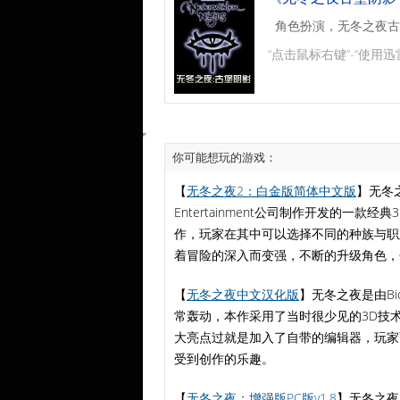
角色扮演，无冬之夜古
“点击鼠标右键”-“使用迅
你可能想玩的游戏：
【
无冬之夜2：白金版简体中文版
】无冬之
Entertainment公司制作开发的
作，玩家在其中可以选择不同的种族与职
着冒险的深入而变强，不断的升级角色，
【
无冬之夜中文汉化版
】无冬之夜是由B
常轰动，本作采用了当时很少见的3D技
大亮点过就是加入了自带的编辑器，玩家
受到创作的乐趣。
【
无冬之夜：增强版PC版v1.8
】无冬之夜