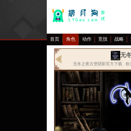
首页
角色
动作
竞技
战略
大全
无
无冬之夜古堡阴影官方下载 欧美