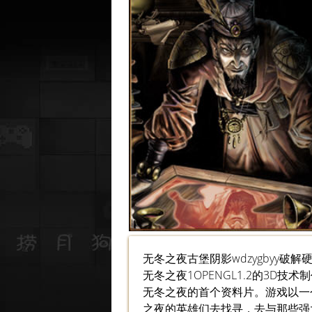
无冬之夜古堡阴影wdzygbyy破解
无冬之夜1OPENGL1.2的3D
无冬之夜的首个资料片。游戏以一
之夜的英雄们去找寻，去与那些强