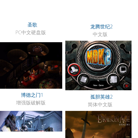
圣歌
龙腾世纪2
PC中文硬盘版
中文版
博德之门1
孤胆英雄2
增强版破解版
简体中文版