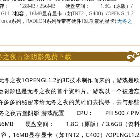
2 内存： 128MB / 256MB 硬盘空间： 1.8G（原版）/
1.2相容，16MB显存显卡（如TNT2，G400）/OPENGL1.2
orce系列，RADEON系列等带有硬件T&L功能的显卡)
无冬之
冬之夜古堡阴影免费下载
无冬之夜1OPENGL1.2的3D技术制作而来的，游戏是欧
古堡阴影也是无冬之夜的首个资料片。游戏以一个被遗忘
许多多的秘密来给无冬之夜的英雄们去找寻，去与那些
之夜古堡阴影 游戏配置 CPU： PⅢ 500 / PⅣ
256MB 硬盘空间： 1.8G（原版）/ 3.6GB（资料
，16MB显存显卡（如TNT2，G400）/OPENGL1.2