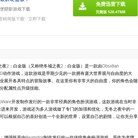
免费迅雷下载
堡阴影游戏下载
完整版 528.47MB
雷精简版下载”-“立即下载”
夜2：白金版（又称绝冬城之夜2：白金版）是一款由Obsidian
一款经典3D动作游戏，这款游戏是早期少见的一款拥有庞大世界观与自由度的大
业展开各具特点的冒险故事。在这里你有非常大的自由度，你的角色会随
分配属性点升级技能。
ioWare开发制作发行的一款非常经典的角色扮演游戏，这款游戏在当时非
术进来开发，游戏还为多人游戏做了专门的加强和优化，无冬之夜中的一
可以根据自己的喜好创造一个全新的世界，设置自己的剧情，让你充分享
：增强版是由Beamdog制作发行的一款传统角色扮演游戏，原作为老牌