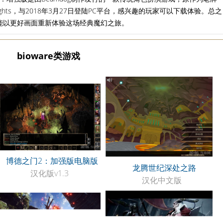
ter Nights，与2018年3月27日登陆PC平台，感兴趣的玩家可以下载体验。总之
将能以更好画面重新体验这场经典魔幻之旅。
bioware类游戏
博德之门2：加强版电脑版
龙腾世纪深处之路
汉化版v1.3
汉化中文版