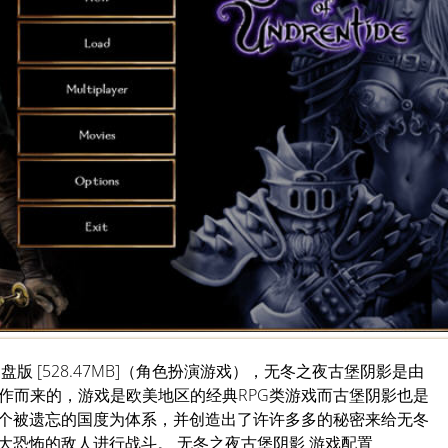
硬盘版 [528.47MB]（角色扮演游戏），无冬之夜古堡阴影是由
技术制作而来的，游戏是欧美地区的经典RPG类游戏而古堡阴影也是
个被遗忘的国度为体系，并创造出了许许多多的秘密来给无冬
大恐怖的敌人进行战斗。 无冬之夜古堡阴影 游戏配置