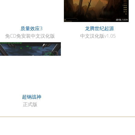
质量效应3
龙腾世纪起源
免CD免安装中文汉化版
中文汉化版v1.05
超钢战神
正式版