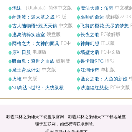
（Utakata）简体中文版
中文破
泡沫
魔法大师：传奇
版
PC版
破解版v2.03
萨朗波：迦太基之战
巫师的命运
中文版
古大陆物语5毁灭天镜
飞舞的樱花:无尽的梦想
破解版v2.0
硬盘版
PC破解版
逃离纳粹实验室
长夜之歌
PC中
正式版
网格之力：女神的面具
神舞幻想
文版
电脑版
PC中文版
原神日服
墙壁之后
1.2.0_1565149_1627898
破解硬
RPG
吸血鬼：避世之血族
鲁卡斯RPG
盘版
中文版
单机版
魔王育成计划
江湖传奇
中文版
火堆
圣女之歌：人鱼的新娘
文版
PC中文版
SD高达G世纪：火线纵横
沙迦猩红慈悲
v1.5
独霸武林之枭雄天下硬盘版官网：独霸武林之枭雄天下下载地址整
理于互联网，如侵权请联系删除。
独霸武林之枭雄天下