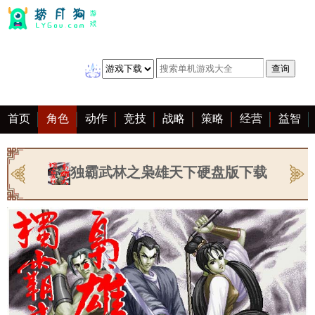
首页
角色
动作
竞技
战略
策略
经营
益智
冒险
棋牌
赛车
音乐
恋爱
单机
大全
独霸武林之枭雄天下硬盘版下载