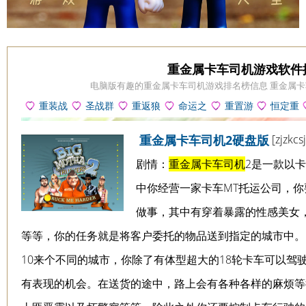
重金属卡车司机游戏软件
电脑版有趣的重金属卡车司机游戏排名榜信息 重金属
重装战
圣战群
重返狼
命运之
重置游
恒定重
士游戏
英传3重
穴：重制
谜2重制
戏
力游戏
[zjzkcs
重金属卡车司机2硬盘版
生游戏
版游戏
版游戏
剧情：
重金属卡车司机
2是一款以
中你经营一家卡车MT托运公司，
做事，其中有穿着暴露的性感美女
等等，你的任务就是将客户委托的物品送到指定的城市
10来个不同的城市，你除了有体型超大的18轮卡车可以驾
有表现的机会。在送货的途中，路上会有各种各样的麻烦等