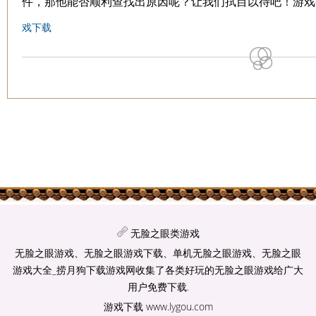
件，那他能否顺利查找出原因呢？让我们拭目以待吧！游戏视频
戏下载
无脸之眼类游戏
无脸之眼游戏、无脸之眼游戏下载、单机无脸之眼游戏、无脸之眼
游戏大全_捞月狗下载游戏网收集了各类好玩的无脸之眼游戏给广大
用户免费下载.
游戏下载
www.lygou.com