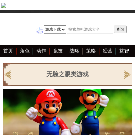
首页
角色
动作
竞技
战略
策略
经营
益智
冒险
棋牌
赛车
音乐
恋爱
单机
大全
无脸之眼类游戏