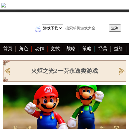
首页
角色
动作
竞技
战略
策略
经营
益智
冒险
棋牌
赛车
音乐
恋爱
单机
大全
火炬之光2一劳永逸类游戏