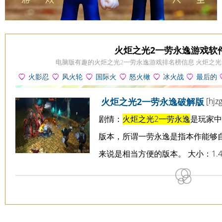
火炬之光2一劳永逸游戏软
电脑版有趣的火炬之光2一劳永逸游戏排名榜信息 火炬之
火影忍
风火轮
国际火
怒火橄
冰火战
最后的
者同人游
爆发游戏
热赛道联
榄球2游
魂游戏
火车游戏
[hjzg
火炬之光2一劳永逸破解版
戏
盟游戏
戏
剧情：
火炬之光2一劳永逸
是玩家中
版本，所谓一劳永逸是指本作能够
来说是相当方便的版本。 大小：1.4