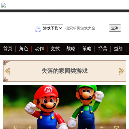
首页
角色
动作
竞技
战略
策略
经营
益智
冒险
棋牌
赛车
音乐
恋爱
单机
大全
失落的家园类游戏