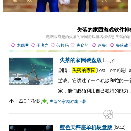
失落的家园游戏软件排
电脑版有趣的失落的家园游戏排名榜信息 失落的
木偶秀
王者之
莎拉玛
失窃的
迷失:
失落战
3失落的
路失落之
莉布与迷
护身符游
穿越多莫
机游戏
[sldjy]
失落的家园硬盘版
小镇游戏
地游戏
失世界游
戏
斯游戏
戏
剧情：
失落的家园
(Lost Home)
游戏。它讲述了一个犰狳和蛇的一
家，他们必须利用自己独特的能力
小：220.17MB
失落的家园游戏下载
[lstcz]
蓝色天秤座单机硬盘版