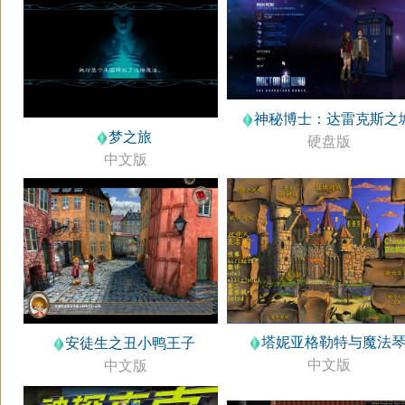
神秘博士：达雷克斯之
梦之旅
硬盘版
中文版
塔妮亚格勒特与魔法
安徒生之丑小鸭王子
中文版
中文版