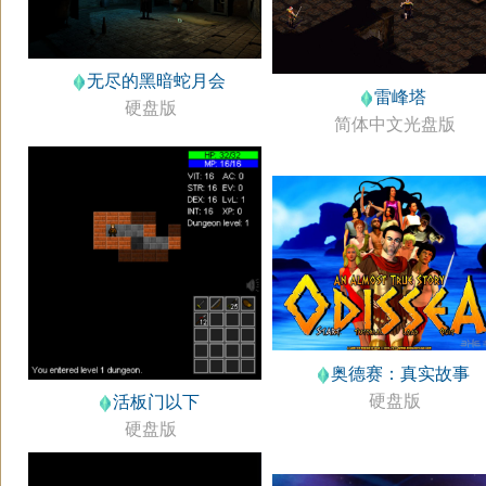
无尽的黑暗蛇月会
雷峰塔
硬盘版
简体中文光盘版
奥德赛：真实故事
硬盘版
活板门以下
硬盘版