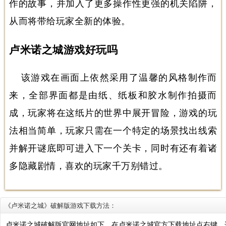
作的故事，并加入了更多操作性更强的机关陷阱，
从而将带给玩家全新的体验。
卢米诺之城游戏好玩吗
该游戏在画面上依然采用了温馨的风格制作而
来，全部界面都是由纸、纸板和胶水制作拍摄而
成，玩家将在这纸片的世界中展开冒险，游戏的玩
法相当简单，玩家只需在一个特定的场景找出线索
并解开谜底即可进入下一个关卡，同时有还有着诸
多隐藏剧情，喜欢的玩家千万别错过。
《卢米诺之城》破解版游戏下载方法：
卢米诺之城破解版官网地址如下，在卢米诺之城官方下载地址点右键，