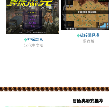
破碎避风港
神探杰克
硬盘版
汉化中文版
冒险类游戏推荐