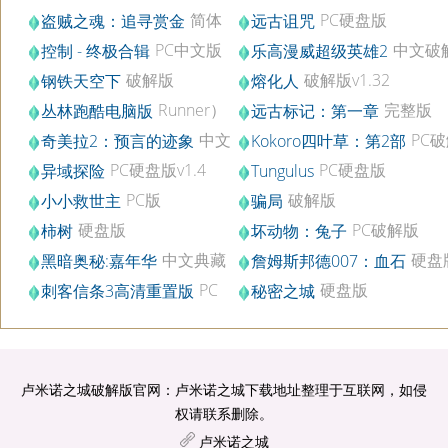
简体
PC硬盘版
盗贼之魂：追寻赏金
远古诅咒
中文版
PC中文版
中文破
控制 - 终极合辑
乐高漫威超级英雄2
Build20180117
破解版
破解版v1.32
钢铁天空下
熔化人
Runner）
完整版
丛林跑酷电脑版
远古标记：第一章
PC安卓版
中文
PC
奇美拉2：预言的迹象
Kokoro四叶草：第2部
典藏破解版
PC硬盘版v1.4
PC硬盘版
异域探险
Tungulus
PC版
破解版
小小救世主
骗局
硬盘版
PC破解版
柿树
坏动物：兔子
中文典藏
硬盘
黑暗奥秘:嘉年华
詹姆斯邦德007：血石
破解版
PC
硬盘版
刺客信条3高清重置版
秘密之城
中文版
卢米诺之城破解版官网：卢米诺之城下载地址整理于互联网，如侵
权请联系删除。
卢米诺之城