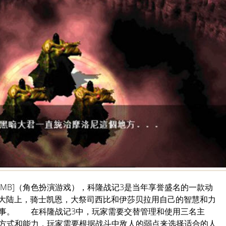
75.36MB]（角色扮演游戏），科隆战记3是当年享誉盛名的一款动
隆大陆上，骑士凯恩，大祭司西比和伊莎贝拉用自己的智慧和力
故事。 在科隆战记3中，玩家需要交替管理和使用三名主
方式和能力，玩家需要根据战斗中敌人的弱点来选择适合的人