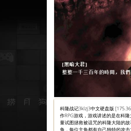
科隆战记3klzj3中文硬盘版 [1
作RPG游戏，游戏讲述的是在科
量试图拯救被诅咒的科隆大陆的
角，每位主角都有自己独特的攻击