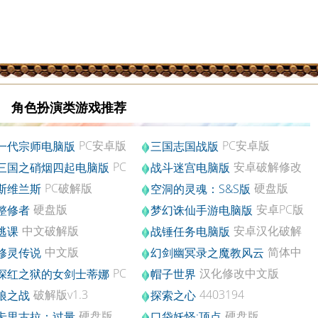
角色扮演类游戏推荐
PC安卓版
PC安卓版
一代宗师电脑版
三国志国战版
0.0
PC
安卓破解修改
三国之硝烟四起电脑版
战斗迷宫电脑版
卓版V3.43
版v1.0.3
PC破解版
硬盘版
斯维兰斯
空洞的灵魂：S&S版
硬盘版
安卓PC版
整修者
梦幻诛仙手游电脑版
v1.2.6
中文破解版
安卓汉化破解
逃课
战锤任务电脑版
金币版v1.10
中文版
简体中
修灵传说
幻剑幽冥录之魔教风云
文版
PC
汉化修改中文版
深红之狱的女剑士蒂娜
帽子世界
文版
破解版v1.3
4403194
狼之战
探索之心
硬盘版
硬盘版
卡里古拉：过量
口袋妖怪:顶点