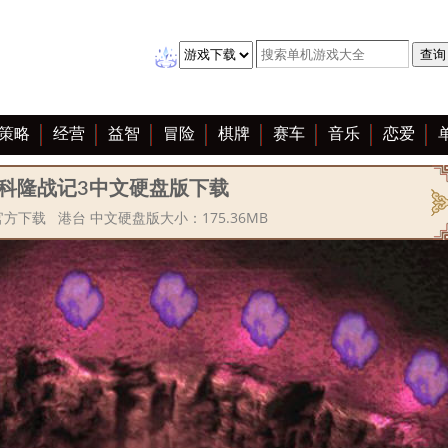
策略
经营
益智
冒险
棋牌
赛车
音乐
恋爱
科隆战记3中文硬盘版下载
方下载 港台 中文硬盘版大小：175.36MB