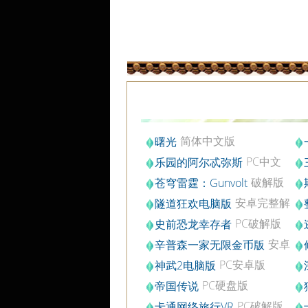
简体中文版
曙光
v4.
PC中文
乐园的阿尔忒弥斯
版
安
破解版
苍穹雷霆：Gunvolt
b.281491
安卓完整解
隧道狂欢电脑版
锁版v1.0.5
PC破解版
史前恐龙幸存者
安卓
辛普森一家无限金币版
电脑版
PC安卓版
神武2电脑版
v2.0.52
中
PC硬盘版
帝国传说
PC破解版
卡通网络旅行VR