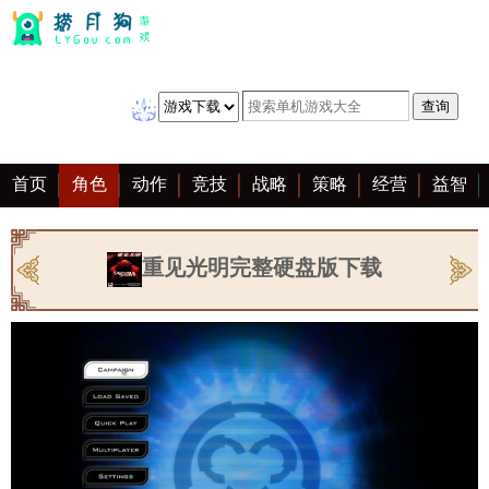
首页
角色
动作
竞技
战略
策略
经营
益智
冒险
棋牌
赛车
音乐
恋爱
单机
大全
重见光明完整硬盘版下载