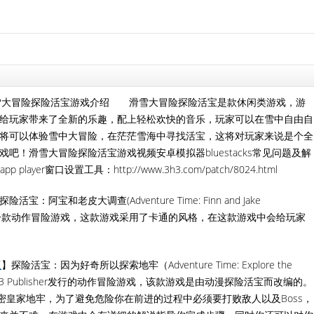
雪大冒险探险活宝游戏介绍 滑雪大冒险探险活宝是款休闲类游戏，游
给玩家带来了全新的乐趣，配上轻松欢快的音乐，玩家可以在雪中自由自
将可以体验雪中大冒险，在茫茫雪海中寻找活宝，这将对玩家来说是个全
吧！滑雪大冒险探险活宝游戏视频安卓模拟器bluestacks常见问题及解
layer窗口设置工具：http://www.3h3.com/patch/8024.html
探险活宝：阿宝和老皮大调查(Adventure Time: Finn and Jake
Orbit制作发行的一款动作冒险游戏，这款游戏采用了卡通的风格，在这款游戏中会给玩家
版
】探险活宝：因为好奇所以探索地牢（Adventure Time: Explore the
KNOW）是D3 Publisher发行的动作冒险游戏，该款游戏是由动漫探险活宝而改编的。
密皇家地牢，为了避免危险你在前进的过程中必须要打败敌人以及Boss，