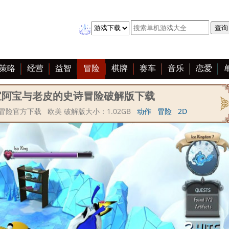
策略
经营
益智
冒险
棋牌
赛车
音乐
恋爱
宝阿宝与老皮的史诗冒险破解版下载
险官方下载 欧美 破解版大小：1.02GB
动作
冒险
2D