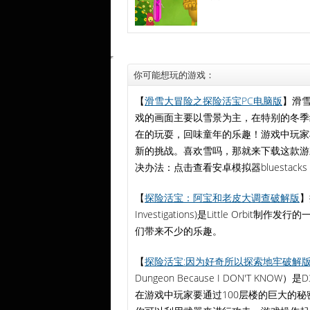
你可能想玩的游戏：
【
滑雪大冒险之探险活宝PC电脑版
】滑
戏的画面主要以雪景为主，在特别的冬季
在的玩耍，回味童年的乐趣！游戏中玩家
新的挑战。喜欢雪吗，那就来下载这款游戏
决办法：点击查看安卓模拟器bluestacks app p
【
探险活宝：阿宝和老皮大调查破解版
】
Investigations)是Little 
们带来不少的乐趣。
【
探险活宝:因为好奇所以探索地牢破解
Dungeon Because I DON'T 
在游戏中玩家要通过100层楼的巨大的秘