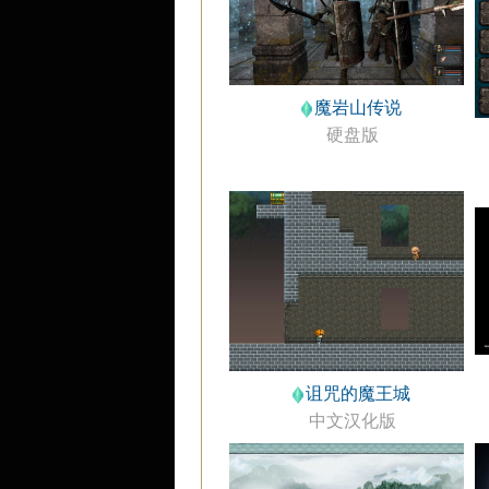
魔岩山传说
硬盘版
诅咒的魔王城
中文汉化版