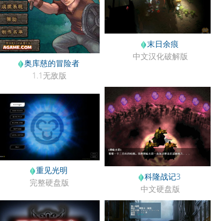
末日余痕
中文汉化破解版
奥库慈的冒险者
1.1无敌版
重见光明
科隆战记3
完整硬盘版
中文硬盘版